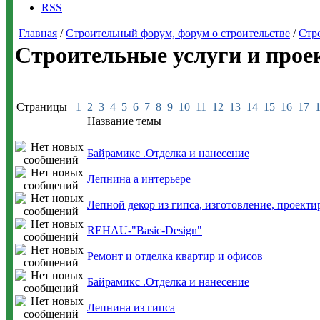
RSS
Главная
/
Строительный форум, форум о строительстве
/
Стр
Строительные услуги и прое
Страницы
1
2
3
4
5
6
7
8
9
10
11
12
13
14
15
16
17
Название темы
Байрамикс .Отделка и нанесение
Лепнина а интерьере
Лепной декор из гипса, изготовление, проекти
REHAU-"Basic-Design"
Ремонт и отделка квартир и офисов
Байрамикс .Отделка и нанесение
Лепнина из гипса