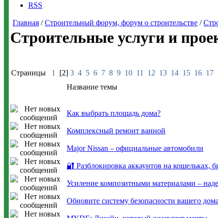
RSS
Главная
/
Строительный форум, форум о строительстве
/
Стр
Строительные услуги и прое
Страницы
1
[2]
3
4
5
6
7
8
9
10
11
12
13
14
15
16
17
Название темы
Как выбрать площадь дома?
Комплексный ремонт ванной
Major Nissan – официальные автомобили
🔐 Разблокировка аккаунтов на кошельках,
Усиление композитными материалами – наде
Обновите систему безопасности вашего дома 