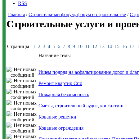
RSS
Главная
/
Строительный форум, форум о строительстве
/
Стр
Строительные услуги и прое
Страницы
1
2
3
4
5
6
7
8
9
10
11
12
13
14
15
16
17
Название темы
Ищем подряд на асфальтирование дорог и бла
Ремонт квартир Спб
Пожарная безопасность
Сметы, строительный аудит, консалтинг
Кованые решетки
Кованые ограждения