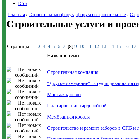
RSS
Главная
/
Строительный форум, форум о строительстве
/
Стр
Строительные услуги и прое
Страницы
1
2
3
4
5
6
7
[8]
9
10
11
12
13
14
15
16
17
Название темы
Строительная компания
"Другое измерение" - студия дизайна инте
Монтаж кровли
Планирование гардеробной
Мембранная кровля
Строительство и ремонт заборов в СПБ и л