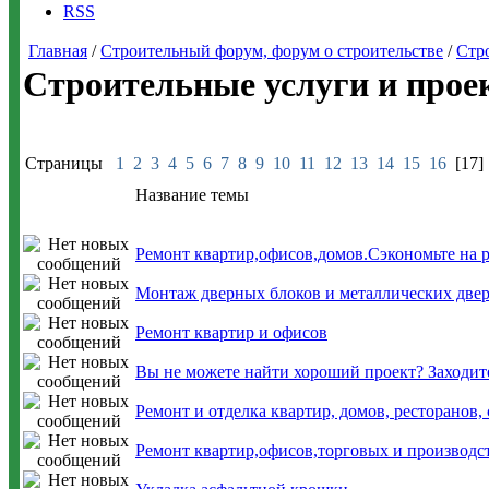
RSS
Главная
/
Строительный форум, форум о строительстве
/
Стр
Строительные услуги и прое
Страницы
1
2
3
4
5
6
7
8
9
10
11
12
13
14
15
16
[17]
Название темы
Ремонт квартир,офисов,домов.Сэкономьте на 
Монтаж дверных блоков и металлических две
Ремонт квартир и офисов
Вы не можете найти хороший проект? Заходите
Ремонт и отделка квартир, домов, ресторанов
Ремонт квартир,офисов,торговых и производ