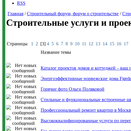
RSS
Главная
/
Строительный форум, форум о строительстве
/
Стр
Строительные услуги и прое
Страницы
1
2
[3]
4
5
6
7
8
9
10
11
12
13
14
15
16
17
Название темы
Каталог проектов домов и коттеджей – ваш 
Энергоэффективные норвежские дома Fjørde
Горячие фото Ольги Поляковой
Стильные и функциональные встроенные ш
Профессиональный ремонт квартир в Москв
Высококвалифицированные услуги по пере