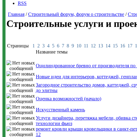
RSS
Главная
/
Строительный форум, форум о строительстве
/
Стр
Строительные услуги и прое
Страницы
1
2
3
4
5
6
7
8
9
10
11
12
13
14
15
16
17
Название темы
Оцилиндрованное бревно от производителя п
Новые идеи для интерьеров, коттеджей, генпла
Загородное строительство домов, каттеджей, с
до элитны
Оценка возможностей (начало)
Искусственный камень
Услуги дизайнера, перетяжка мебели, обивка с
технологии фьюз
ремонт кровли крыши кровельщики в санкт-пет
12