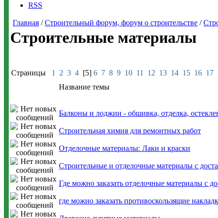
RSS
Главная
/
Строительный форум, форум о строительстве
/
Стр
Строительные материалы
Страницы
1
2
3
4
[5]
6
7
8
9
10
11
12
13
14
15
16
17
Название темы
Балконы и лоджии - обшивка, отделка, остекле
Строительная химия для ремонтных работ
Отделочные материалы: Лаки и краски
Строительные и отделочные материалы с доста
Где можно заказать отделочные материалы с до
где можно заказать противоскользящие наклад