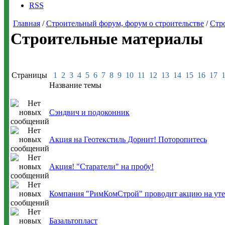
RSS
Главная
/
Строительный форум, форум о строительстве
/
Стр
Строительные материалы
Страницы
1
2
3
4
5
6
7
8
9
10
11
12
13
14
15
16
17
Название темы
Сэндвич и подоконник
Акция на Геотекстиль Дорнит! Поторопитесь
Акция! "Старатели" на пробу!
Компания "РимКомСтрой" проводит акцию на уте
Базальтопласт