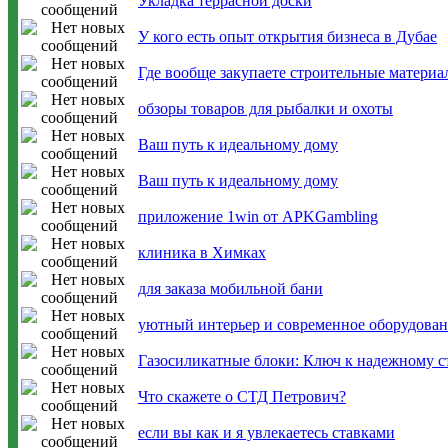
Укладка террасной доски
У кого есть опыт открытия бизнеса в Дубае
Где вообще закупаете строительные материа
обзоры товаров для рыбалки и охоты
Ваш путь к идеальному дому
Ваш путь к идеальному дому
приложение 1win от APKGambling
клиника в Химках
для заказа мобильной бани
уютный интерьер и современное оборудова
Газосиликатные блоки: Ключ к надежному с
Что скажете о СТД Петрович?
если вы как и я увлекаетесь ставками