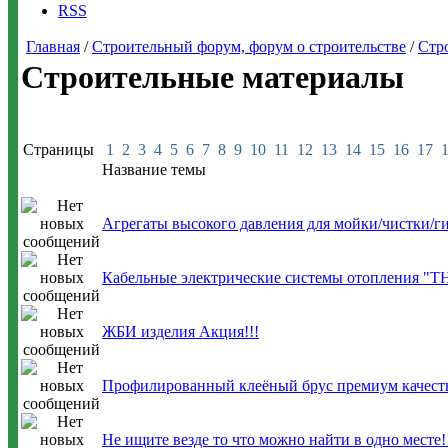
RSS
Главная
/
Строительный форум, форум о строительстве
/
Стр
Строительные материалы
Страницы
1
2
3
4
5
6
7
8
9
10
11
12
13
14
15
16
17
Название темы
Агрегаты высокого давления для мойки/чистки/
Кабельные электрические системы отопления 
ЖБИ изделия Акция!!!
Профилированный клеёный брус премиум качест
Не ищите везде то что можно найти в одно месте!!