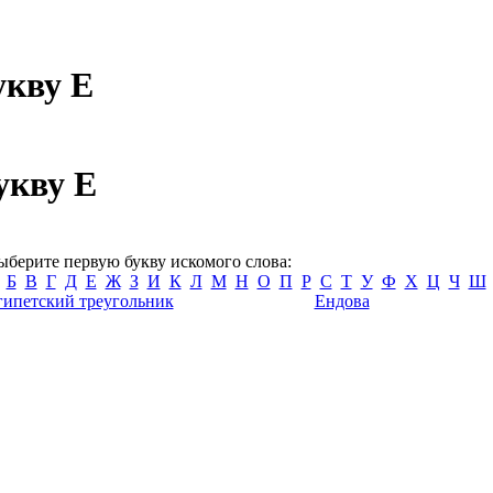
укву Е
укву Е
ыберите первую букву искомого слова:
Б
В
Г
Д
Е
Ж
З
И
К
Л
М
Н
О
П
Р
С
Т
У
Ф
Х
Ц
Ч
Ш
гипетский треугольник
Ендова