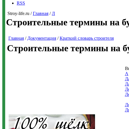
RSS
Stroy-life.ru /
Главная
/
Л
Строительные термины на б
Главная
/
Документация
/
Краткий словарь строителя
Строительные термины на б
В
А
Л
Л
Л
Л
Л
Л