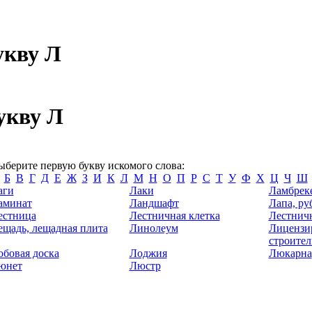
укву Л
укву Л
ыберите первую букву искомого слова:
Б
В
Г
Д
Е
Ж
З
И
К
Л
М
Н
О
П
Р
С
Т
У
Ф
Х
Ц
Ч
Ш
аги
Лаки
Ламбрек
аминат
Ландшафт
Лапа, ру
естница
Лестничная клетка
Лестнич
ещадь, лещадная плита
Линолеум
Лицензи
строител
обовая доска
Лоджия
Люкарна
юнет
Люстр