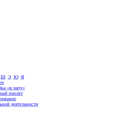
Щ
Э
Ю
Я
ен
бка «в лапу»
ный пролет
рование
ьной деятельности