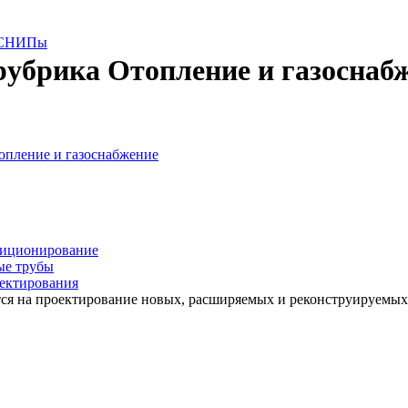
е СНИПы
 рубрика Отопление и газоснаб
опление и газоснабжение
диционирование
ые трубы
оектирования
ся на проектирование новых, расширяемых и реконструируемых