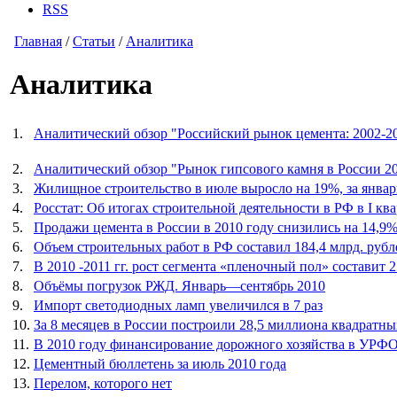
RSS
Главная
/
Статьи
/
Аналитика
Аналитика
1.
Аналитический обзор "Российский рынок цемента: 2002-201
2.
Аналитический обзор "Рынок гипсового камня в России 200
3.
Жилищное строительство в июле выросло на 19%, за январь
4.
Росстат: Об итогах строительной деятельности в РФ в I ква
5.
Продажи цемента в России в 2010 году снизились на 14,9
6.
Объем строительных работ в РФ составил 184,4 млрд. рубле
7.
В 2010 -2011 гг. рост сегмента «пленочный пол» составит 
8.
Объёмы погрузок РЖД. Январь—сентябрь 2010
9.
Импорт светодиодных ламп увеличился в 7 раз
10.
За 8 месяцев в России построили 28,5 миллиона квадратн
11.
В 2010 году финансирование дорожного хозяйства в УРФО
12.
Цементный бюллетень за июль 2010 года
13.
Перелом, которого нет