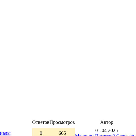
Ответов
Просмотров
Автор
01-04-2025
риалы
0
666
Мавроди Пантелей Сергееви