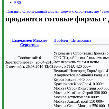
RSS
Главная
/
Строительный форум, форум о строительстве
/
Зако
продаются готовые фирмы с 
Евдокимов Максим
Профиль
|
Цитировать
Сергеевич
Уважаемые Строители,Проектир
СРО "СтройРегион" помимо выда
Сообщений:
6
Вот перечень фирм и цены
Зарегистрирован:
26-04-2010
Брянс РУНА 420 000=
Ответил(а):
20.08.2010 13:02
Великий Новгород ЕвроАдрес 4
Владивосток Компания Райд 411
Киров Рассвет 440 000=
Красноярск КрасЛес 410 000=
Москва СтройИндустрия 550 0
Москва КомСитиСтрой 550 000=
Москва Техноком 550 000=
Москва АльфаСтрой 550 000=
Москва СтройМонтаж 550 000=