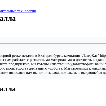
оительные технологии
талла
зерной резке металла в Екатеринбурге, компания "ЛазерКат" https
ют нам работать с различными материалами и достигать выдающей
яете предприятие, мы готовы качественно удовлетворить ваши 
ного производства для вашего удобства. Мы стремимся к максима
ание позволяет нам выполнять сложные заказы с выдающейся де
талла