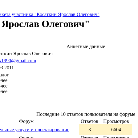
нкета участника "Косаткин Ярослав Олегович"
 Ярослав Олегович"
Анкетные данные
аткин Ярослав Олегович
rk1990@gmail.com
03.2011
алог
чее
чее
чее
Последние 10 ответов пользователя на форуме
Форум
Ответов
Просмотров
ельные услуги и проектирование
3
6604
Форум
Ответов
Просмотров